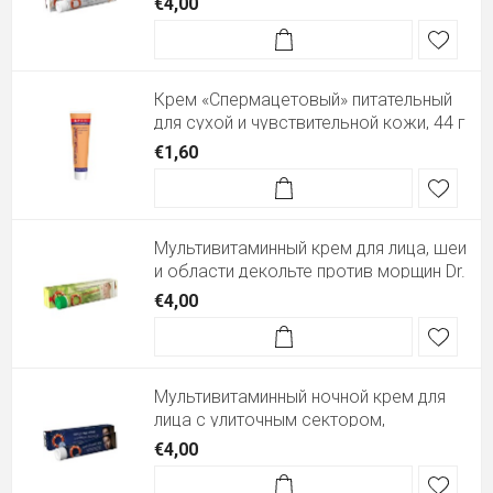
€4,00
Крем «Спермацетовый» питательный
для сухой и чувствительной кожи, 44 г
€1,60
Мультивитаминный крем для лица, шеи
и области декольте против морщин Dr.
Retter, 50 г
€4,00
Мультивитаминный ночной крем для
лица с улиточным сектором,
ретинолом и коллагеном Dr. Retter, 50
€4,00
г