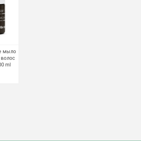
ое мыло
и волос
00 ml