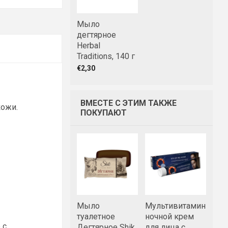
Мыло
дегтярное
Herbal
Traditions, 140 г
€2,30
ВМЕСТЕ С ЭТИМ ТАКЖЕ
кожи.
ПОКУПАЮТ
Мыло
Мультивитаминный
туалетное
ночной крем
 с
Дегтярное Shik,
для лица с