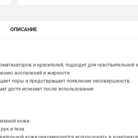
ОПИСАНИЕ
оматизаторов и красителей, подходит для чувствительной 
ению воспалений и жирности
.
ищает
поры
и
предотвращает появление несовершенств
.
мат дёгтя
исчезает после использования
.
лемной кожи.
рук и тела.
твительной кожи рекомендуется использовать в комплексе