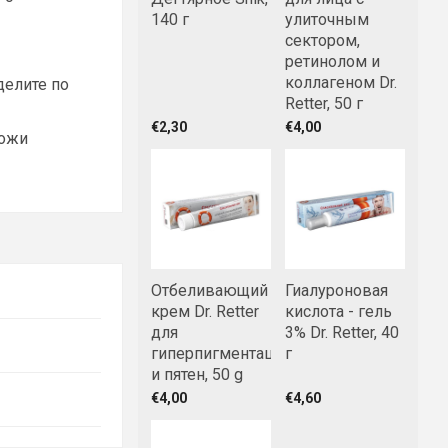
140 г
улиточным
сектором,
ретинолом и
коллагеном Dr.
делите по
Retter, 50 г
€2,30
€4,00
кожи
Отбеливающий
Гиалуроновая
крем Dr. Retter
кислота - гель
для
3% Dr. Retter, 40
гиперпигментации
г
и пятен, 50 g
€4,00
€4,60