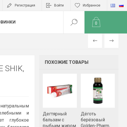
Регистрация
Войти
Избранное
ОВИНКИ
0
НАЗАД
ВПЕРЁД
ПОХОЖИЕ ТОВАРЫ
 SHIK,
натуральным
елебными и
Дегтярный
Дёготь
бальзам с
берёзовый
ет глубокое
рыбьим жиром
Golden-Pharm,