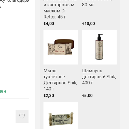
жу благодаря
и касторовым
80 мл
.
маслом Dr.
Retter, 45 г
€4,00
€10,00
Мыло
Шампунь
туалетное
дегтярный Shik,
Дегтярное Shik,
400 г
140 г
пен
€2,30
€5,00