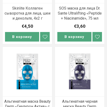
Skinlite Коллаген
SOS маска для лица Dr.
сыворотка для лица, шеи
Sante Ultralifting «Peptide
и декольте, 4x2 г
+ Niacinamide», 75 мл
€4,50
€3,60
В корзину
В корзину
Альгинатная маска Beauty
Альгинатная черная
Derm «Гиалурон Актив» с
маска Beauty Derm