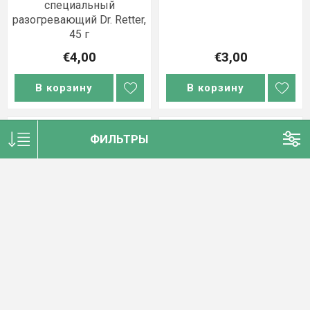
специальный
разогревающий Dr. Retter,
45 г
€4,00
€3,00
В корзину
В корзину
ФИЛЬТРЫ
Бальзам для пяток Dr.
Бальзам для пяток
Retter с 10% мочевины,
косметический Dr. Retter,
100 мл
50 г