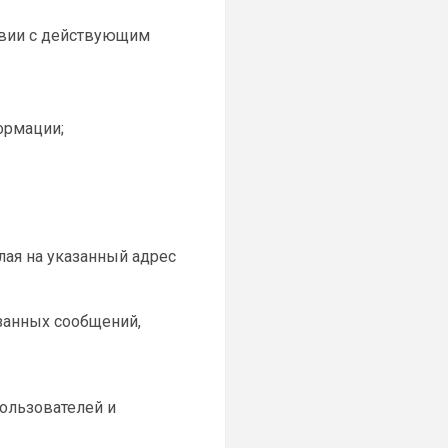
твии с действующим
ормации;
лая на указанный адрес
занных сообщений,
ользователей и