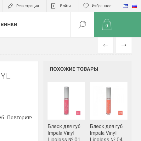
Регистрация
Войти
Избранное
ОВИНКИ
0
НАЗАД
ВПЕРЁД
ПОХОЖИЕ ТОВАРЫ
NYL
б. Повторите
Блеск для губ
Блеск для губ
Impala Vinyl
Impala Vinyl
Lipgloss № 01
Lipgloss № 04