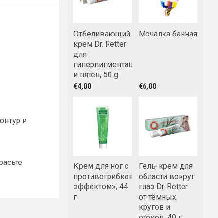
Отбеливающий
Мочалка банная
крем Dr. Retter
для
гиперпигментации
и пятен, 50 g
€4,00
€6,00
контур и
расьте
Крем для ног с
Гель-крем для
противогрибковым
области вокруг
эффектом», 44
глаз Dr. Retter
г
от тёмных
кругов и
отёков, 40 г