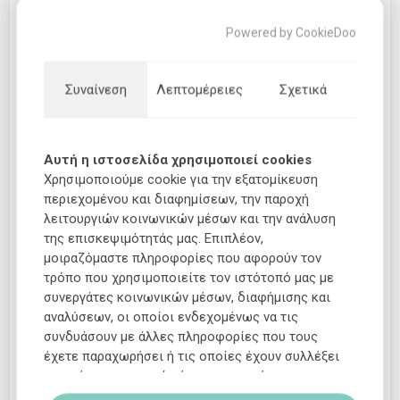
γράψουν σχόλια
Powered by CookieDoo
Τίτλος κριτικής:
Συναίνεση
Λεπτομέρειες
Σχετικά
Κείμενο κριτικής:
Αυτή η ιστοσελίδα χρησιμοποιεί cookies
Χρησιμοποιούμε cookie για την εξατομίκευση
περιεχομένου και διαφημίσεων, την παροχή
λειτουργιών κοινωνικών μέσων και την ανάλυση
της επισκεψιμότητάς μας. Επιπλέον,
μοιραζόμαστε πληροφορίες που αφορούν τον
τρόπο που χρησιμοποιείτε τον ιστότοπό μας με
συνεργάτες κοινωνικών μέσων, διαφήμισης και
Βαθμολογία:
αναλύσεων, οι οποίοι ενδεχομένως να τις
συνδυάσουν με άλλες πληροφορίες που τους
ΥΠΟΒΟΛΉ ΑΞΙΟΛΌΓΗΣΗΣ
έχετε παραχωρήσει ή τις οποίες έχουν συλλέξει
σε σχέση με την από μέρους σας χρήση των
υπηρεσιών τους.