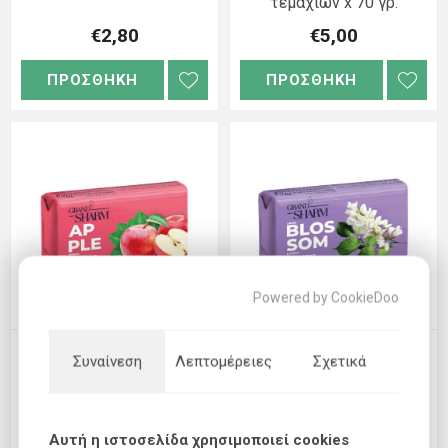
τεμαχίων x 70 γρ.
€2,80
€5,00
ΠΡΟΣΘΗΚΗ
ΠΡΟΣΘΗΚΗ
Powered by CookieDoo
Σαπούνι «Apple Dreams»
Σαπούνι με γλυκερίνη
Συναίνεση
Λεπτομέρειες
Σχετικά
Grand Sharm, συσκευασία 5
«Άνθος φλαμουριάς και
τεμαχίων x 70 γρ.
ακακία» Grand Sharm,
συσκευασία 5 τμχ x 70 γρ
Αυτή η ιστοσελίδα χρησιμοποιεί cookies
€5,00
€5,00