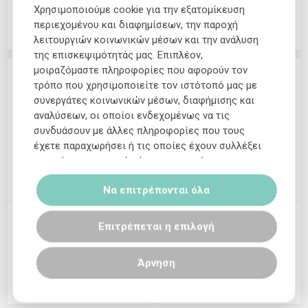
Χρησιμοποιούμε cookie για την εξατομίκευση
περιεχομένου και διαφημίσεων, την παροχή
ΠΡΟΣΘΗΚΗ
ΠΡΟΣΘΗΚΗ
λειτουργιών κοινωνικών μέσων και την ανάλυση
της επισκεψιμότητάς μας. Επιπλέον,
μοιραζόμαστε πληροφορίες που αφορούν τον
τρόπο που χρησιμοποιείτε τον ιστότοπό μας με
συνεργάτες κοινωνικών μέσων, διαφήμισης και
αναλύσεων, οι οποίοι ενδεχομένως να τις
συνδυάσουν με άλλες πληροφορίες που τους
έχετε παραχωρήσει ή τις οποίες έχουν συλλέξει
σε σχέση με την από μέρους σας χρήση των
υπηρεσιών τους.
Να επιτρέπονται όλα
Καλλυντικό σαπούνι L’
Καλλυντικό σαπούνι L’
Επιτρέπεται η επιλογή
Ode «Μελισσόχορτο» 60 g
Ode «Ιπποφαές» 60 g
€1,40
€1,40
Άρνηση
ΠΡΟΣΘΗΚΗ
ΠΡΟΣΘΗΚΗ