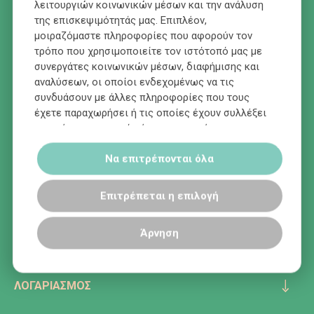
λειτουργιών κοινωνικών μέσων και την ανάλυση
ΟΙ ΠΡΟΣΦΟΡΕΣ ΜΑΣ ΣΤΟ EMAIL ΣΑΣ!
της επισκεψιμότητάς μας. Επιπλέον,
μοιραζόμαστε πληροφορίες που αφορούν τον
τρόπο που χρησιμοποιείτε τον ιστότοπό μας με
συνεργάτες κοινωνικών μέσων, διαφήμισης και
αναλύσεων, οι οποίοι ενδεχομένως να τις
ΕΓΓΡΑΦΗ
συνδυάσουν με άλλες πληροφορίες που τους
έχετε παραχωρήσει ή τις οποίες έχουν συλλέξει
σε σχέση με την από μέρους σας χρήση των
υπηρεσιών τους.
Να επιτρέπονται όλα
Επιτρέπεται η επιλογή
ΕΠΙΚΟΙΝΩΝΊΑ
ΠΛΗΡΟΦΟΡΊΕΣ
Άρνηση
KOSMETIKA E-SHOP
ΛΟΓΑΡΙΑΣΜΌΣ